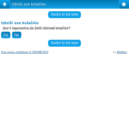
Izbriši sve kolačiće
Switch to full style
Izbriši sve kolačiće
Jesi li siguran/na da želiš izbrisati kolačiće?
Switch to full style
Sva prava pridržana © CROMETEO
by
Multitex
.