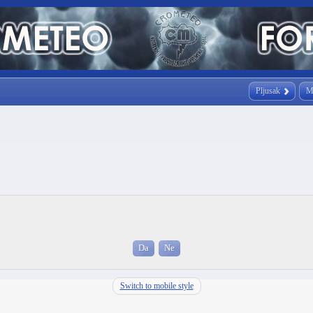
Pljusak
M
Switch to mobile style