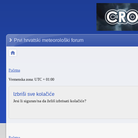
Prvi hrvatski meteorološki forum
Početna
Vremenska zona: UTC + 01:00
Izbriši sve kolačiće
Jesi li siguran/na da želiš izbrisati kolačiće?
Početna