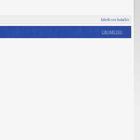
Izbriši sve kolačiće
CROMETEO