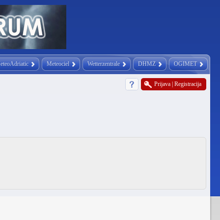
eteoAdriatic
Meteociel
Wetterzentrale
DHMZ
OGIMET
Prijava
|
Registracija