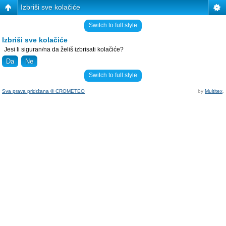
Izbriši sve kolačiće
Switch to full style
Izbriši sve kolačiće
Jesi li siguran/na da želiš izbrisati kolačiće?
Switch to full style
Sva prava pridržana © CROMETEO
by
Multitex
.