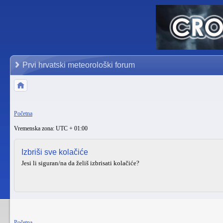
Prvi hrvatski meteorološki forum
Početna
Vremenska zona: UTC + 01:00
Izbriši sve kolačiće
Jesi li siguran/na da želiš izbrisati kolačiće?
Početna