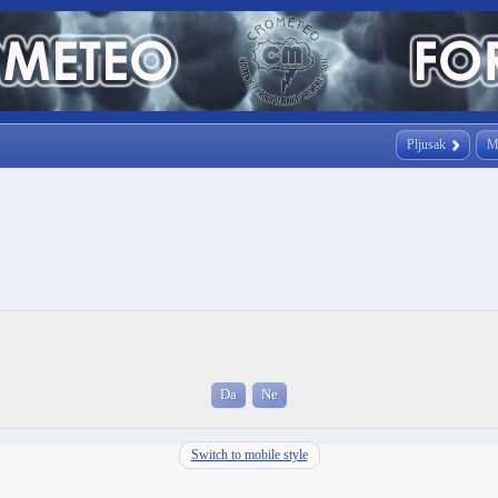
Pljusak
M
Switch to mobile style