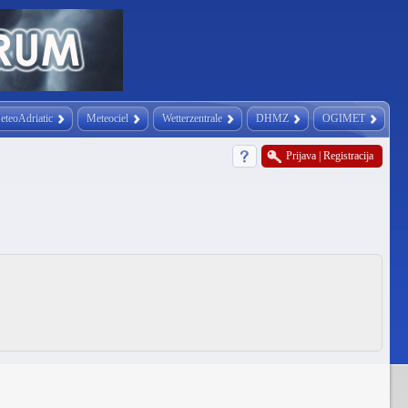
eteoAdriatic
Meteociel
Wetterzentrale
DHMZ
OGIMET
Prijava
|
Registracija