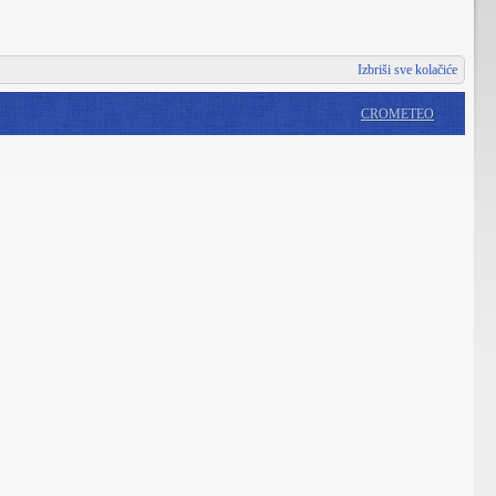
Izbriši sve kolačiće
CROMETEO