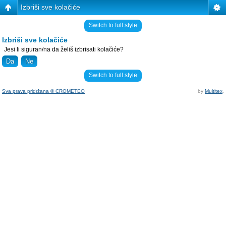
Izbriši sve kolačiće
Switch to full style
Izbriši sve kolačiće
Jesi li siguran/na da želiš izbrisati kolačiće?
Switch to full style
Sva prava pridržana © CROMETEO
by
Multitex
.