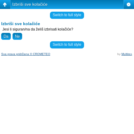
Izbriši sve kolačiće
Switch to full style
Izbriši sve kolačiće
Jesi li siguran/na da želiš izbrisati kolačiće?
Switch to full style
Sva prava pridržana © CROMETEO
by
Multitex
.