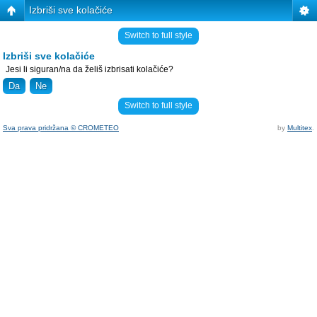
Izbriši sve kolačiće
Switch to full style
Izbriši sve kolačiće
Jesi li siguran/na da želiš izbrisati kolačiće?
Switch to full style
Sva prava pridržana © CROMETEO
by
Multitex
.