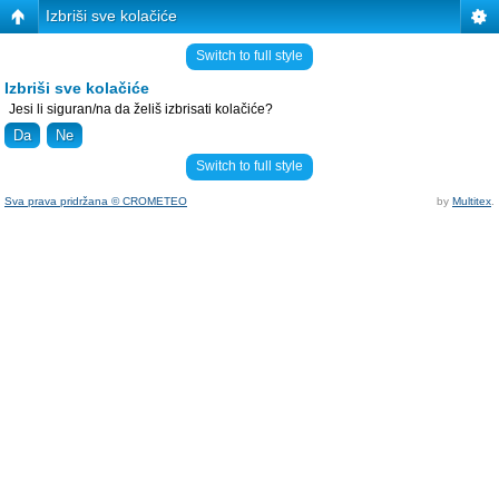
Izbriši sve kolačiće
Switch to full style
Izbriši sve kolačiće
Jesi li siguran/na da želiš izbrisati kolačiće?
Switch to full style
Sva prava pridržana © CROMETEO
by
Multitex
.