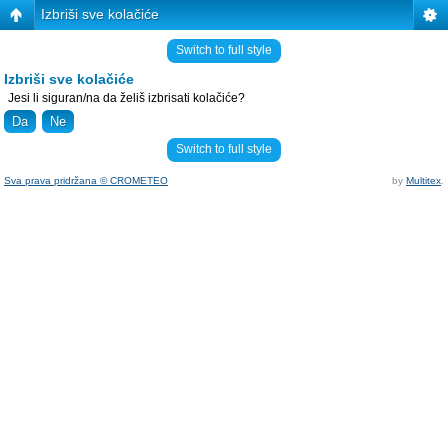
Izbriši sve kolačiće
Switch to full style
Izbriši sve kolačiće
Jesi li siguran/na da želiš izbrisati kolačiće?
Switch to full style
Sva prava pridržana © CROMETEO
by
Multitex
.