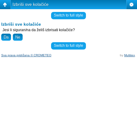
Izbriši sve kolačiće
Switch to full style
Izbriši sve kolačiće
Jesi li siguran/na da želiš izbrisati kolačiće?
Switch to full style
Sva prava pridržana © CROMETEO
by
Multitex
.