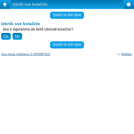
Izbriši sve kolačiće
Switch to full style
Izbriši sve kolačiće
Jesi li siguran/na da želiš izbrisati kolačiće?
Switch to full style
Sva prava pridržana © CROMETEO
by
Multitex
.