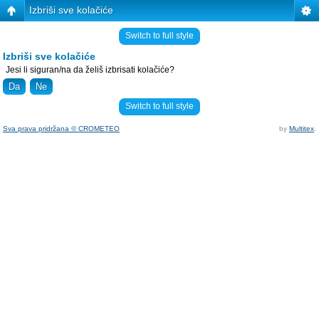
Izbriši sve kolačiće
Switch to full style
Izbriši sve kolačiće
Jesi li siguran/na da želiš izbrisati kolačiće?
Switch to full style
Sva prava pridržana © CROMETEO
by
Multitex
.