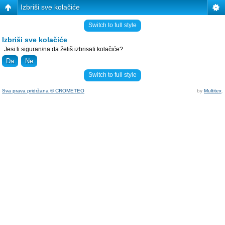
Izbriši sve kolačiće
Switch to full style
Izbriši sve kolačiće
Jesi li siguran/na da želiš izbrisati kolačiće?
Switch to full style
Sva prava pridržana © CROMETEO
by
Multitex
.