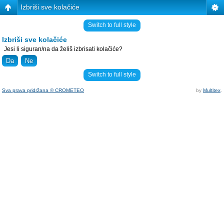
Izbriši sve kolačiće
Switch to full style
Izbriši sve kolačiće
Jesi li siguran/na da želiš izbrisati kolačiće?
Switch to full style
Sva prava pridržana © CROMETEO
by
Multitex
.