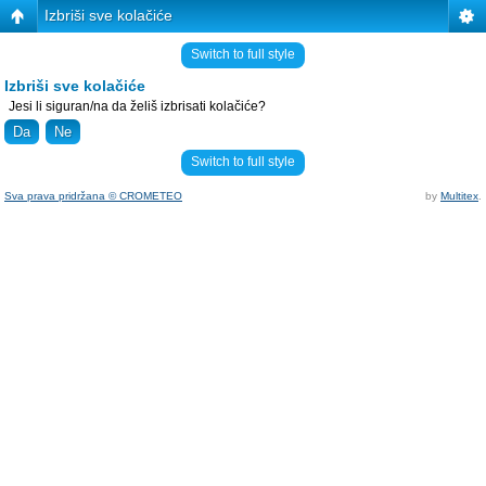
Izbriši sve kolačiće
Switch to full style
Izbriši sve kolačiće
Jesi li siguran/na da želiš izbrisati kolačiće?
Switch to full style
Sva prava pridržana © CROMETEO
by
Multitex
.