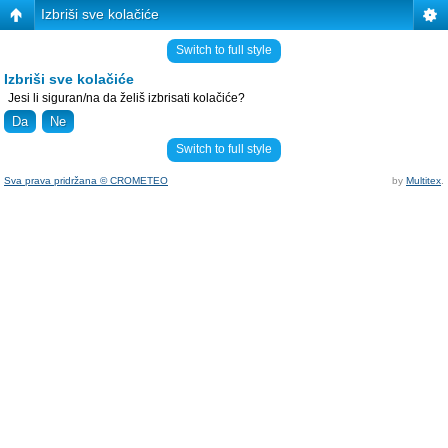
Izbriši sve kolačiće
Switch to full style
Izbriši sve kolačiće
Jesi li siguran/na da želiš izbrisati kolačiće?
Switch to full style
Sva prava pridržana © CROMETEO
by
Multitex
.