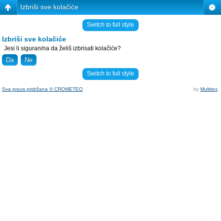
Izbriši sve kolačiće
Switch to full style
Izbriši sve kolačiće
Jesi li siguran/na da želiš izbrisati kolačiće?
Switch to full style
Sva prava pridržana © CROMETEO
by
Multitex
.