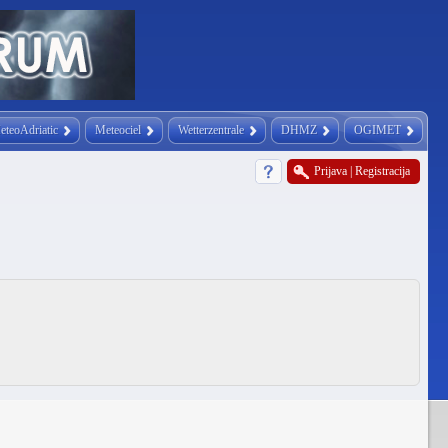
eteoAdriatic
Meteociel
Wetterzentrale
DHMZ
OGIMET
Prijava
|
Registracija