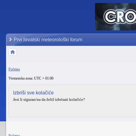
Prvi hrvatski meteorološki forum
Početna
Vremenska zona: UTC + 01:00
Izbriši sve kolačiće
Jesi li siguran/na da želiš izbrisati kolačiće?
Početna