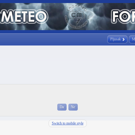
Pljusak
M
Switch to mobile style