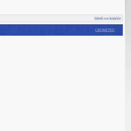
Izbriši sve kolačiće
CROMETEO