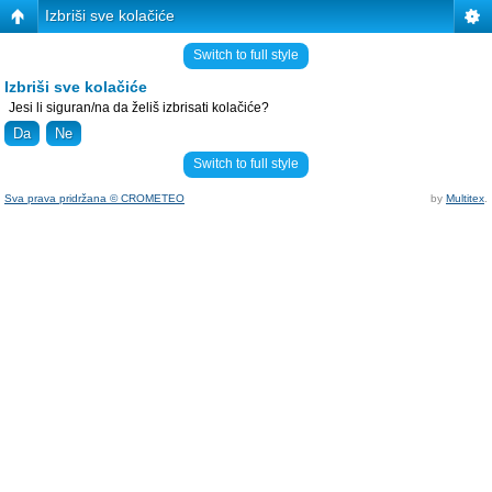
Izbriši sve kolačiće
Switch to full style
Izbriši sve kolačiće
Jesi li siguran/na da želiš izbrisati kolačiće?
Switch to full style
Sva prava pridržana © CROMETEO
by
Multitex
.