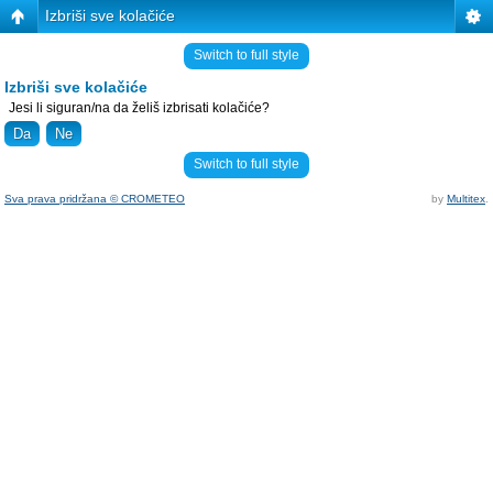
Izbriši sve kolačiće
Switch to full style
Izbriši sve kolačiće
Jesi li siguran/na da želiš izbrisati kolačiće?
Switch to full style
Sva prava pridržana © CROMETEO
by
Multitex
.