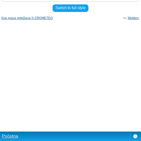
Switch to full style
Sva prava pridržana © CROMETEO
by
Multitex
.
Početna