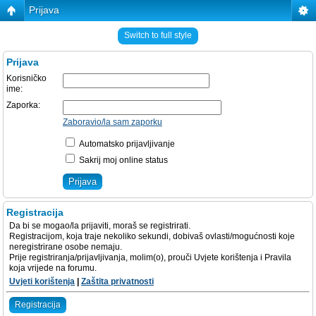
Prijava
Switch to full style
Prijava
Korisničko
ime:
Zaporka:
Zaboravio/la sam zaporku
Automatsko prijavljivanje
Sakrij moj online status
Registracija
Da bi se mogao/la prijaviti, moraš se registrirati.
Registracijom, koja traje nekoliko sekundi, dobivaš ovlasti/mogućnosti koje
neregistrirane osobe nemaju.
Prije registriranja/prijavljivanja, molim(o), prouči Uvjete korištenja i Pravila
koja vrijede na forumu.
Uvjeti korištenja
|
Zaštita privatnosti
Registracija