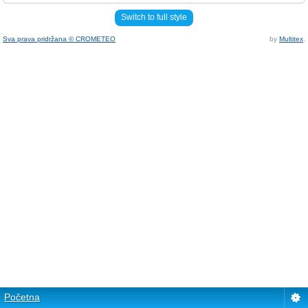
Switch to full style
Sva prava pridržana © CROMETEO
by
Multitex
.
Početna