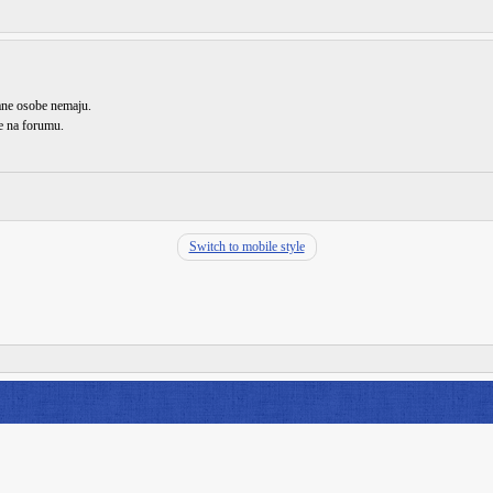
rane osobe nemaju.
de na forumu.
Switch to mobile style