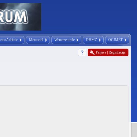
eteoAdriatic
Meteociel
Wetterzentrale
DHMZ
OGIMET
Prijava
|
Registracija