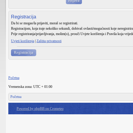
Registracija
Da bi se mogao/la prijaviti, moraš se registrirati.
Registracijom, koja traje nekoliko sekundi, dobivaš ovlasti/mogućnosti koje neregistri
Prije registriranja/prijavljivanja, molim(o), prouči Uvjete korištenja i Pravila koja vrije
Uvjeti korištenja
|
Zaštita privatnosti
Registracija
Početna
Vremenska zona: UTC + 01:00
Početna
Powered by phpBB on Crometeo