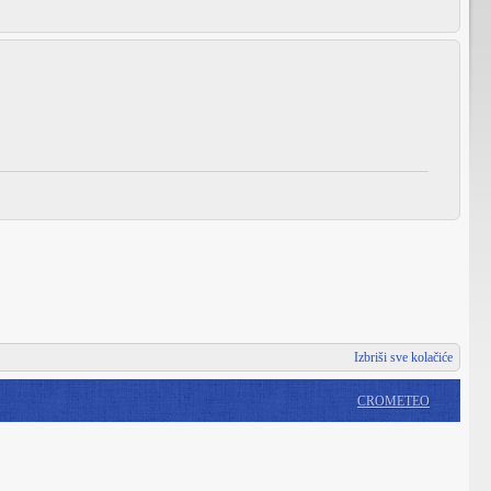
Izbriši sve kolačiće
CROMETEO