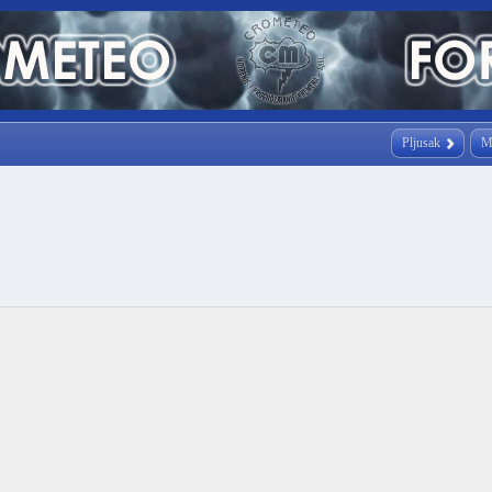
Pljusak
M