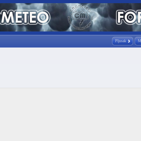
Pljusak
M