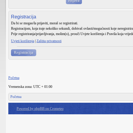
Registracija
Da bi se mogao/la prijaviti, moraš se registrirati.
Registracijom, koja traje nekoliko sekundi, dobivaš ovlasti/mogućnosti koje neregistri
Prije registriranja/prijavljivanja, molim(o), prouči Uvjete korištenja i Pravila koja vrije
Uvjeti korištenja
|
Zaštita privatnosti
Registracija
Početna
Vremenska zona: UTC + 01:00
Početna
Powered by phpBB on Crometeo