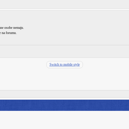
rane osobe nemaju.
de na forumu.
Switch to mobile style