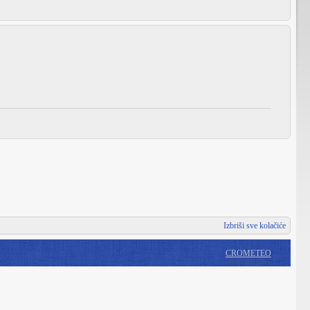
Izbriši sve kolačiće
CROMETEO