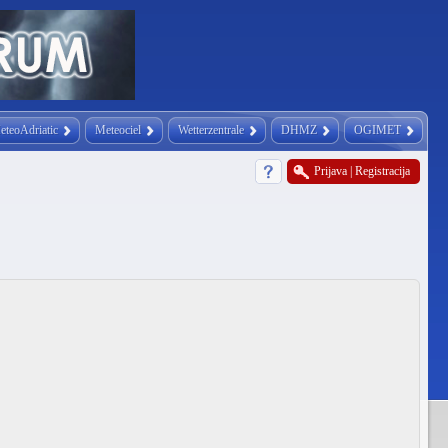
eteoAdriatic
Meteociel
Wetterzentrale
DHMZ
OGIMET
Prijava
|
Registracija