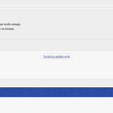
rane osobe nemaju.
de na forumu.
Switch to mobile style