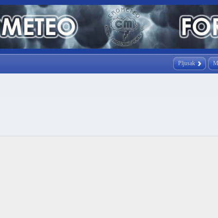
Pljusak
M