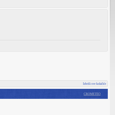
Izbriši sve kolačiće
CROMETEO