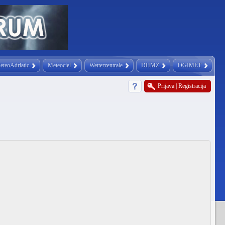
eteoAdriatic
Meteociel
Wetterzentrale
DHMZ
OGIMET
Prijava
|
Registracija