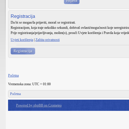
Registracija
Da bi se mogao/la prijaviti, moraš se registrirati.
Registracijom, koja traje nekoliko sekundi, dobivaš ovlasti/mogućnosti koje neregistri
Prije registriranja/prijavljivanja, molim(o), prouči Uvjete korištenja i Pravila koja vrije
Uvjeti korištenja
|
Zaštita privatnosti
Registracija
Početna
Vremenska zona: UTC + 01:00
Početna
Powered by phpBB on Crometeo