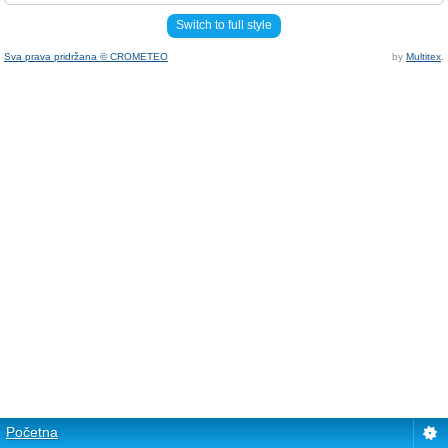
Switch to full style
Sva prava pridržana © CROMETEO
by
Multitex
.
Početna