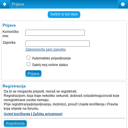
Prijava
Switch to full style
Prijava
Korisničko
ime:
Zaporka:
Zaboravio/la sam zaporku
Automatsko prijavljivanje
Sakrij moj online status
Registracija
Da bi se mogao/la prijaviti, moraš se registrirati.
Registracijom, koja traje nekoliko sekundi, dobivaš ovlasti/mogućnosti koje
neregistrirane osobe nemaju.
Prije registriranja/prijavljivanja, molim(o), prouči Uvjete korištenja i Pravila
koja vrijede na forumu.
Uvjeti korištenja
|
Zaštita privatnosti
Registracija