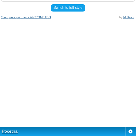
Switch to full style
Sva prava pridržana © CROMETEO
by
Multitex
.
Početna