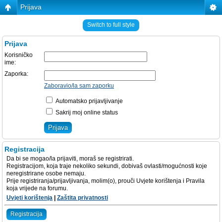
Prijava
Switch to full style
Prijava
Korisničko
ime:
Zaporka:
Zaboravio/la sam zaporku
Automatsko prijavljivanje
Sakrij moj online status
Registracija
Da bi se mogao/la prijaviti, moraš se registrirati.
Registracijom, koja traje nekoliko sekundi, dobivaš ovlasti/mogućnosti koje
neregistrirane osobe nemaju.
Prije registriranja/prijavljivanja, molim(o), prouči Uvjete korištenja i Pravila
koja vrijede na forumu.
Uvjeti korištenja
|
Zaštita privatnosti
Registracija