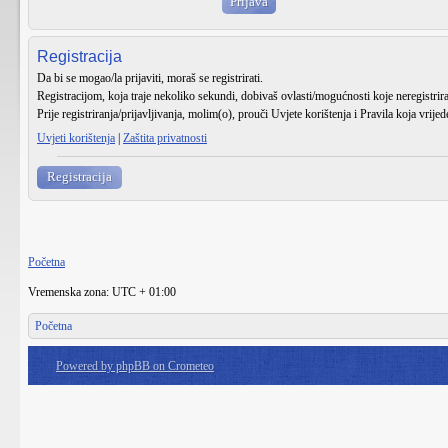
Registracija
Da bi se mogao/la prijaviti, moraš se registrirati.
Registracijom, koja traje nekoliko sekundi, dobivaš ovlasti/mogućnosti koje neregistri
Prije registriranja/prijavljivanja, molim(o), prouči Uvjete korištenja i Pravila koja vrije
Uvjeti korištenja
|
Zaštita privatnosti
Registracija
Početna
Vremenska zona: UTC + 01:00
Početna
Powered by phpBB on Crometeo