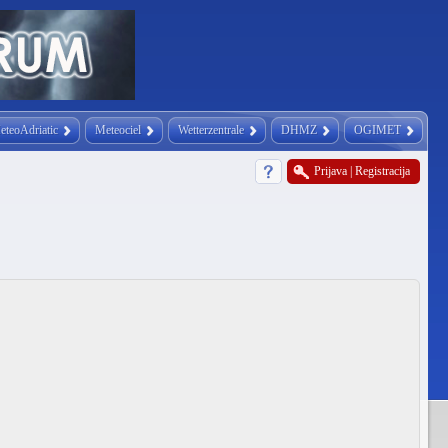
eteoAdriatic
Meteociel
Wetterzentrale
DHMZ
OGIMET
Prijava
|
Registracija