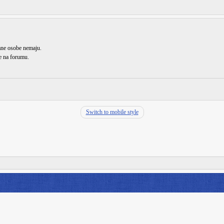
rane osobe nemaju.
de na forumu.
Switch to mobile style