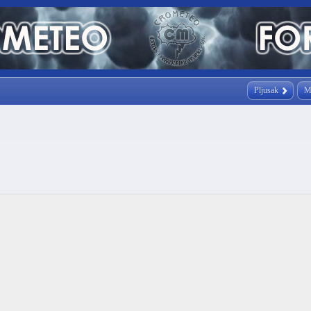
Pljusak
M