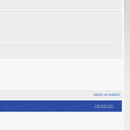
Izbriši sve kolačiće
CROMETEO