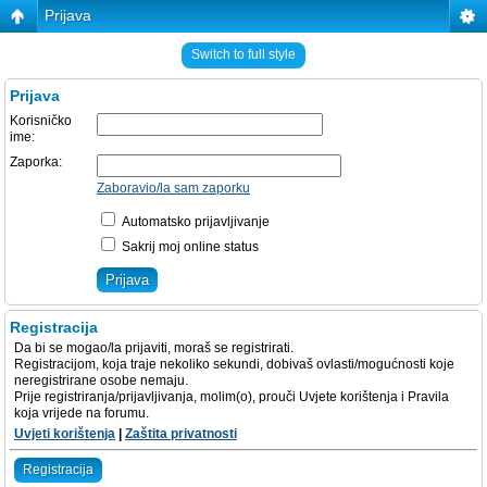
Prijava
Switch to full style
Prijava
Korisničko
ime:
Zaporka:
Zaboravio/la sam zaporku
Automatsko prijavljivanje
Sakrij moj online status
Registracija
Da bi se mogao/la prijaviti, moraš se registrirati.
Registracijom, koja traje nekoliko sekundi, dobivaš ovlasti/mogućnosti koje
neregistrirane osobe nemaju.
Prije registriranja/prijavljivanja, molim(o), prouči Uvjete korištenja i Pravila
koja vrijede na forumu.
Uvjeti korištenja
|
Zaštita privatnosti
Registracija