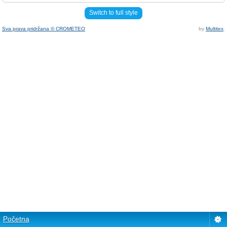
Switch to full style
Sva prava pridržana © CROMETEO
by
Multitex
.
Početna