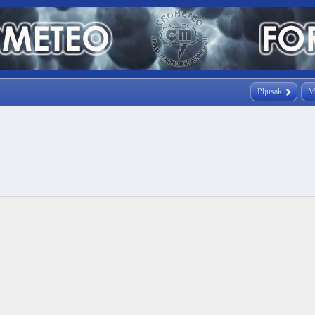
Pljusak
M