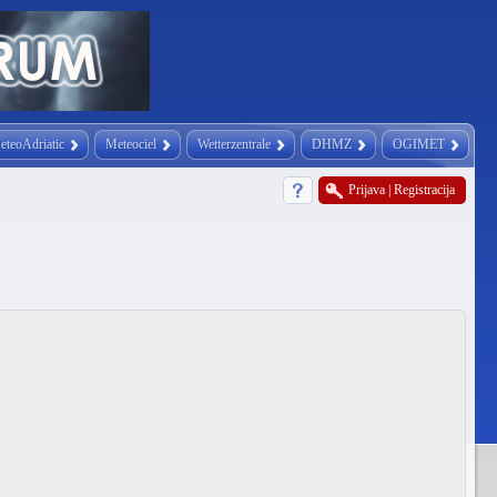
eteoAdriatic
Meteociel
Wetterzentrale
DHMZ
OGIMET
Prijava
|
Registracija