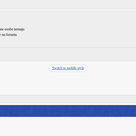
rane osobe nemaju.
de na forumu.
Switch to mobile style