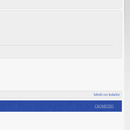
Izbriši sve kolačiće
CROMETEO