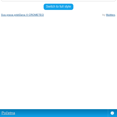
Switch to full style
Sva prava pridržana © CROMETEO
by
Multitex
.
Početna