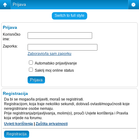
Prijava
Switch to full style
Prijava
Korisničko
ime:
Zaporka:
Zaboravio/la sam zaporku
Automatsko prijavljivanje
Sakrij moj online status
Registracija
Da bi se mogao/la prijaviti, moraš se registrirati.
Registracijom, koja traje nekoliko sekundi, dobivaš ovlasti/mogućnosti koje
neregistrirane osobe nemaju.
Prije registriranja/prijavljivanja, molim(o), prouči Uvjete korištenja i Pravila
koja vrijede na forumu.
Uvjeti korištenja
|
Zaštita privatnosti
Registracija