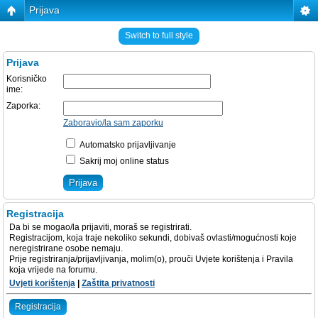
Prijava
Switch to full style
Prijava
Korisničko
ime:
Zaporka:
Zaboravio/la sam zaporku
Automatsko prijavljivanje
Sakrij moj online status
Registracija
Da bi se mogao/la prijaviti, moraš se registrirati.
Registracijom, koja traje nekoliko sekundi, dobivaš ovlasti/mogućnosti koje
neregistrirane osobe nemaju.
Prije registriranja/prijavljivanja, molim(o), prouči Uvjete korištenja i Pravila
koja vrijede na forumu.
Uvjeti korištenja
|
Zaštita privatnosti
Registracija