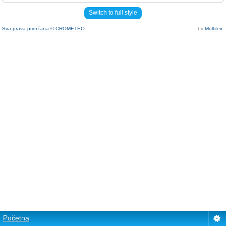
Switch to full style
Sva prava pridržana © CROMETEO
by
Multitex
.
Početna