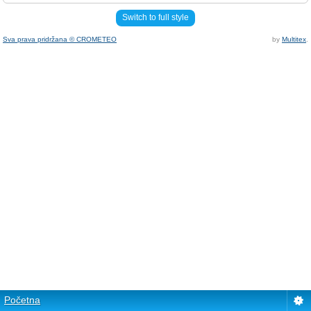
Switch to full style
Sva prava pridržana © CROMETEO
by
Multitex
.
Početna