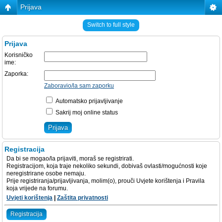
Prijava
Switch to full style
Prijava
Korisničko
ime:
Zaporka:
Zaboravio/la sam zaporku
Automatsko prijavljivanje
Sakrij moj online status
Registracija
Da bi se mogao/la prijaviti, moraš se registrirati.
Registracijom, koja traje nekoliko sekundi, dobivaš ovlasti/mogućnosti koje
neregistrirane osobe nemaju.
Prije registriranja/prijavljivanja, molim(o), prouči Uvjete korištenja i Pravila
koja vrijede na forumu.
Uvjeti korištenja
|
Zaštita privatnosti
Registracija