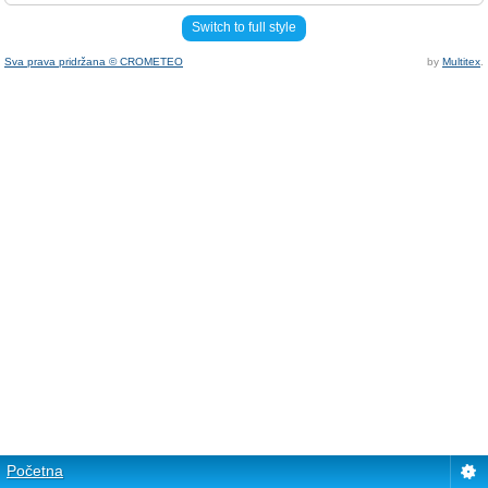
Switch to full style
Sva prava pridržana © CROMETEO
by
Multitex
.
Početna