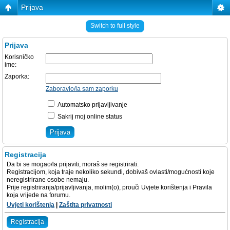
Prijava
Switch to full style
Prijava
Korisničko
ime:
Zaporka:
Zaboravio/la sam zaporku
Automatsko prijavljivanje
Sakrij moj online status
Registracija
Da bi se mogao/la prijaviti, moraš se registrirati.
Registracijom, koja traje nekoliko sekundi, dobivaš ovlasti/mogućnosti koje
neregistrirane osobe nemaju.
Prije registriranja/prijavljivanja, molim(o), prouči Uvjete korištenja i Pravila
koja vrijede na forumu.
Uvjeti korištenja
|
Zaštita privatnosti
Registracija