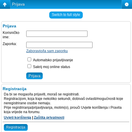
Prijava
Switch to full style
Prijava
Korisničko
ime:
Zaporka:
Zaboravio/la sam zaporku
Automatsko prijavljivanje
Sakrij moj online status
Registracija
Da bi se mogao/la prijaviti, moraš se registrirati.
Registracijom, koja traje nekoliko sekundi, dobivaš ovlasti/mogućnosti koje
neregistrirane osobe nemaju.
Prije registriranja/prijavljivanja, molim(o), prouči Uvjete korištenja i Pravila
koja vrijede na forumu.
Uvjeti korištenja
|
Zaštita privatnosti
Registracija