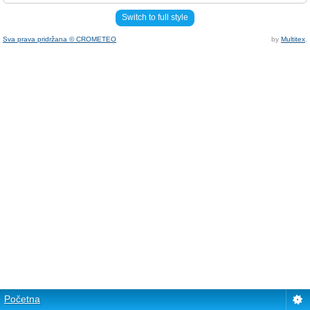
Switch to full style
Sva prava pridržana © CROMETEO
by
Multitex
.
Početna