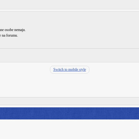
rane osobe nemaju.
de na forumu.
Switch to mobile style