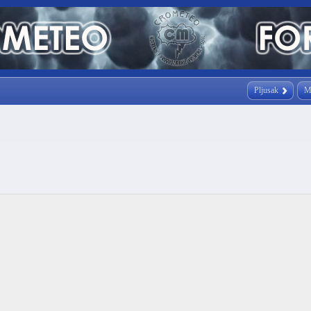
Pljusak
M