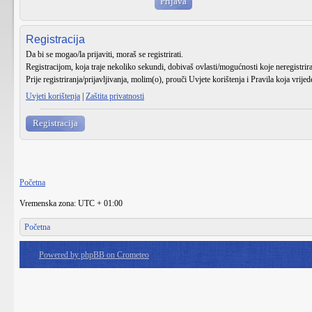
Registracija
Da bi se mogao/la prijaviti, moraš se registrirati.
Registracijom, koja traje nekoliko sekundi, dobivaš ovlasti/mogućnosti koje neregistri
Prije registriranja/prijavljivanja, molim(o), prouči Uvjete korištenja i Pravila koja vrije
Uvjeti korištenja
|
Zaštita privatnosti
Registracija
Početna
Vremenska zona: UTC + 01:00
Početna
Powered by phpBB on Crometeo