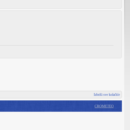
Izbriši sve kolačiće
CROMETEO