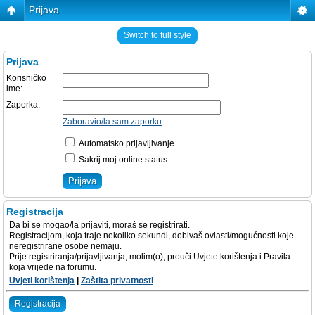
Prijava
Switch to full style
Prijava
Korisničko
ime:
Zaporka:
Zaboravio/la sam zaporku
Automatsko prijavljivanje
Sakrij moj online status
Registracija
Da bi se mogao/la prijaviti, moraš se registrirati.
Registracijom, koja traje nekoliko sekundi, dobivaš ovlasti/mogućnosti koje
neregistrirane osobe nemaju.
Prije registriranja/prijavljivanja, molim(o), prouči Uvjete korištenja i Pravila
koja vrijede na forumu.
Uvjeti korištenja
|
Zaštita privatnosti
Registracija