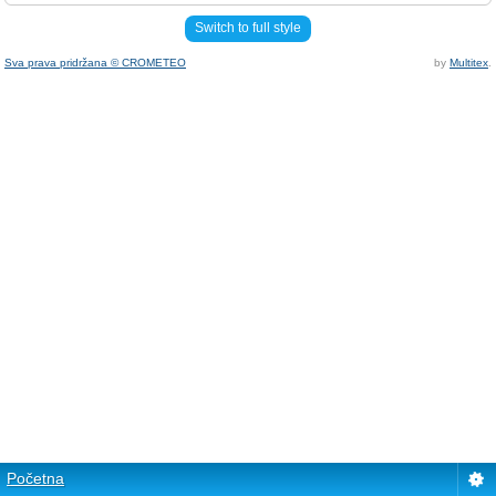
Switch to full style
Sva prava pridržana © CROMETEO
by
Multitex
.
Početna