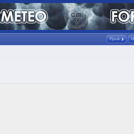
Pljusak
M