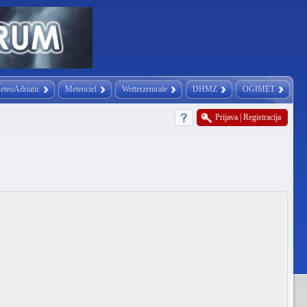
eteoAdriatic
Meteociel
Wetterzentrale
DHMZ
OGIMET
Prijava
|
Registracija