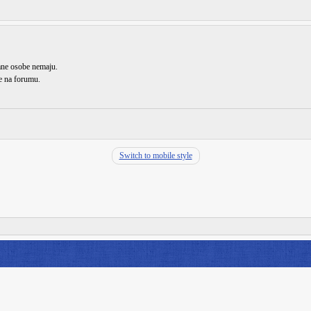
rane osobe nemaju.
de na forumu.
Switch to mobile style