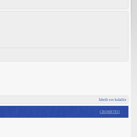
Izbriši sve kolačiće
CROMETEO