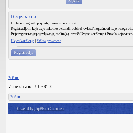
Registracija
Da bi se mogao/la prijaviti, moraš se registrirati.
Registracijom, koja traje nekoliko sekundi, dobivaš ovlasti/mogućnosti koje neregistri
Prije registriranja/prijavljivanja, molim(o), prouči Uvjete korištenja i Pravila koja vrije
Uvjeti korištenja
|
Zaštita privatnosti
Registracija
Početna
Vremenska zona: UTC + 01:00
Početna
Powered by phpBB on Crometeo