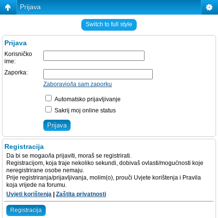
Prijava
Switch to full style
Prijava
Korisničko
ime:
Zaporka:
Zaboravio/la sam zaporku
Automatsko prijavljivanje
Sakrij moj online status
Registracija
Da bi se mogao/la prijaviti, moraš se registrirati.
Registracijom, koja traje nekoliko sekundi, dobivaš ovlasti/mogućnosti koje
neregistrirane osobe nemaju.
Prije registriranja/prijavljivanja, molim(o), prouči Uvjete korištenja i Pravila
koja vrijede na forumu.
Uvjeti korištenja
|
Zaštita privatnosti
Registracija