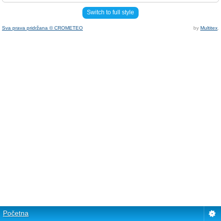
Switch to full style
Sva prava pridržana © CROMETEO
by
Multitex
.
Početna