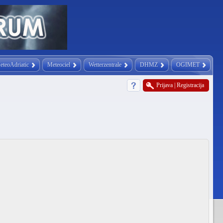
eteoAdriatic
Meteociel
Wetterzentrale
DHMZ
OGIMET
Prijava
|
Registracija