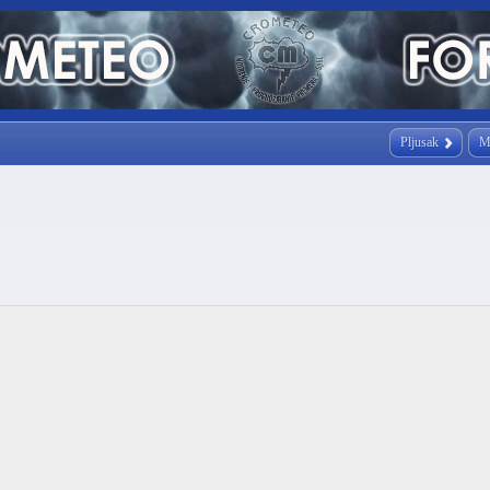
Pljusak
M