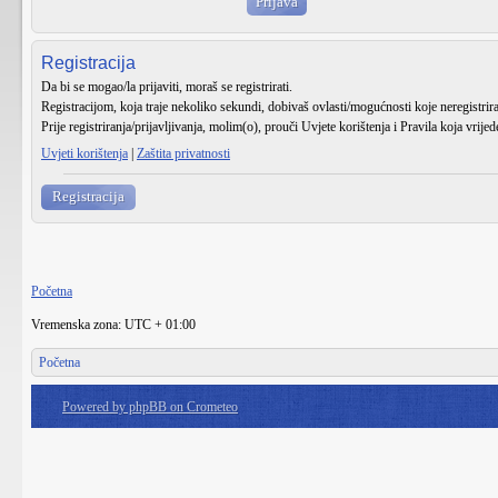
Registracija
Da bi se mogao/la prijaviti, moraš se registrirati.
Registracijom, koja traje nekoliko sekundi, dobivaš ovlasti/mogućnosti koje neregistri
Prije registriranja/prijavljivanja, molim(o), prouči Uvjete korištenja i Pravila koja vrije
Uvjeti korištenja
|
Zaštita privatnosti
Registracija
Početna
Vremenska zona: UTC + 01:00
Početna
Powered by phpBB on Crometeo