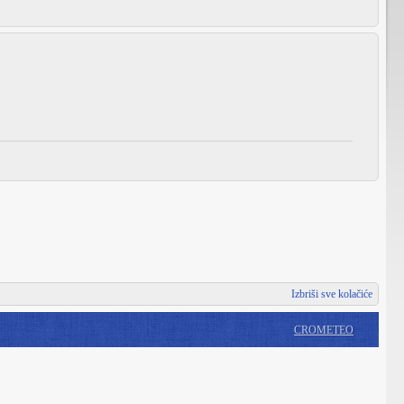
Izbriši sve kolačiće
CROMETEO