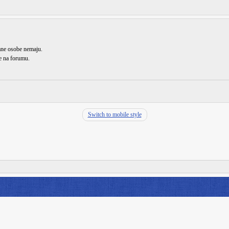
rane osobe nemaju.
de na forumu.
Switch to mobile style