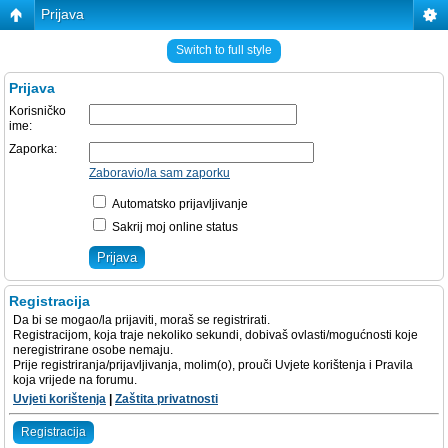
Prijava
Switch to full style
Prijava
Korisničko
ime:
Zaporka:
Zaboravio/la sam zaporku
Automatsko prijavljivanje
Sakrij moj online status
Registracija
Da bi se mogao/la prijaviti, moraš se registrirati.
Registracijom, koja traje nekoliko sekundi, dobivaš ovlasti/mogućnosti koje
neregistrirane osobe nemaju.
Prije registriranja/prijavljivanja, molim(o), prouči Uvjete korištenja i Pravila
koja vrijede na forumu.
Uvjeti korištenja
|
Zaštita privatnosti
Registracija