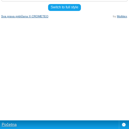
Switch to full style
Sva prava pridržana © CROMETEO
by
Multitex
.
Početna