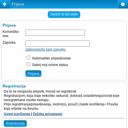
Prijava
Switch to full style
Prijava
Korisničko
ime:
Zaporka:
Zaboravio/la sam zaporku
Automatsko prijavljivanje
Sakrij moj online status
Registracija
Da bi se mogao/la prijaviti, moraš se registrirati.
Registracijom, koja traje nekoliko sekundi, dobivaš ovlasti/mogućnosti koje
neregistrirane osobe nemaju.
Prije registriranja/prijavljivanja, molim(o), prouči Uvjete korištenja i Pravila
koja vrijede na forumu.
Uvjeti korištenja
|
Zaštita privatnosti
Registracija