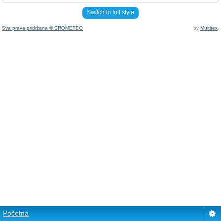
Switch to full style
Sva prava pridržana © CROMETEO
by
Multitex
.
Početna