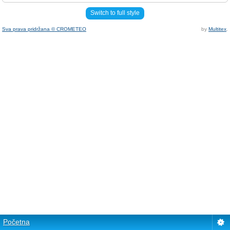
Switch to full style
Sva prava pridržana © CROMETEO
by
Multitex
.
Početna