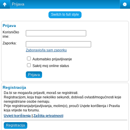
Prijava
Switch to full style
Prijava
Korisničko
ime:
Zaporka:
Zaboravio/la sam zaporku
Automatsko prijavljivanje
Sakrij moj online status
Registracija
Da bi se mogao/la prijaviti, moraš se registrirati.
Registracijom, koja traje nekoliko sekundi, dobivaš ovlasti/mogućnosti koje
neregistrirane osobe nemaju.
Prije registriranja/prijavljivanja, molim(o), prouči Uvjete korištenja i Pravila
koja vrijede na forumu.
Uvjeti korištenja
|
Zaštita privatnosti
Registracija