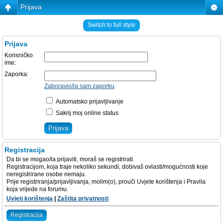
Prijava
Switch to full style
Prijava
Korisničko
ime:
Zaporka:
Zaboravio/la sam zaporku
Automatsko prijavljivanje
Sakrij moj online status
Registracija
Da bi se mogao/la prijaviti, moraš se registrirati.
Registracijom, koja traje nekoliko sekundi, dobivaš ovlasti/mogućnosti koje
neregistrirane osobe nemaju.
Prije registriranja/prijavljivanja, molim(o), prouči Uvjete korištenja i Pravila
koja vrijede na forumu.
Uvjeti korištenja
|
Zaštita privatnosti
Registracija