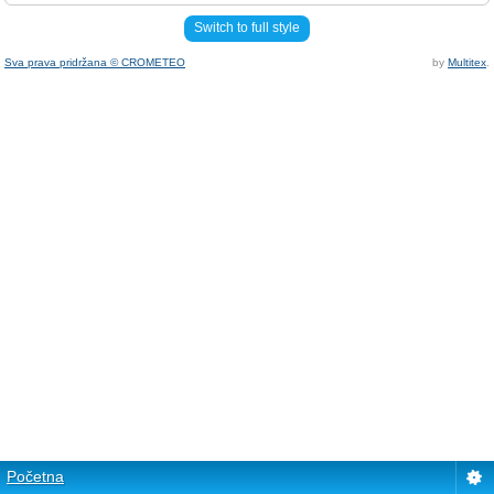
Switch to full style
Sva prava pridržana © CROMETEO
by
Multitex
.
Početna