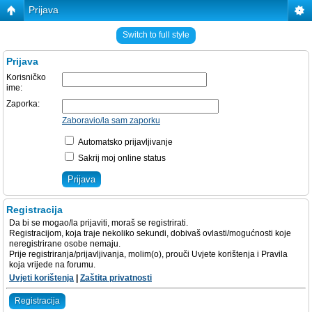
Prijava
Switch to full style
Prijava
Korisničko
ime:
Zaporka:
Zaboravio/la sam zaporku
Automatsko prijavljivanje
Sakrij moj online status
Registracija
Da bi se mogao/la prijaviti, moraš se registrirati.
Registracijom, koja traje nekoliko sekundi, dobivaš ovlasti/mogućnosti koje
neregistrirane osobe nemaju.
Prije registriranja/prijavljivanja, molim(o), prouči Uvjete korištenja i Pravila
koja vrijede na forumu.
Uvjeti korištenja
|
Zaštita privatnosti
Registracija