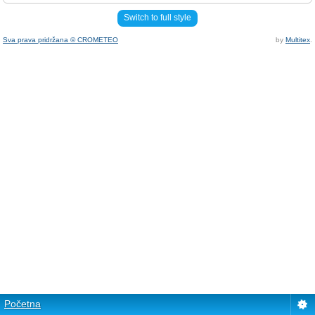
Switch to full style
Sva prava pridržana © CROMETEO
by
Multitex
.
Početna