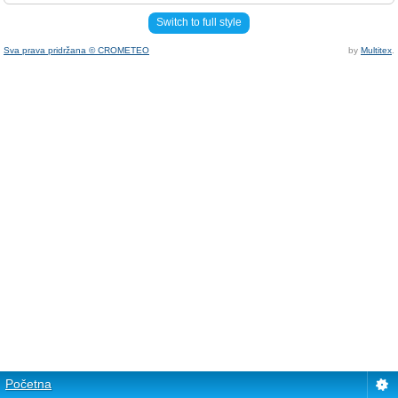
Switch to full style
Sva prava pridržana © CROMETEO
by
Multitex
.
Početna