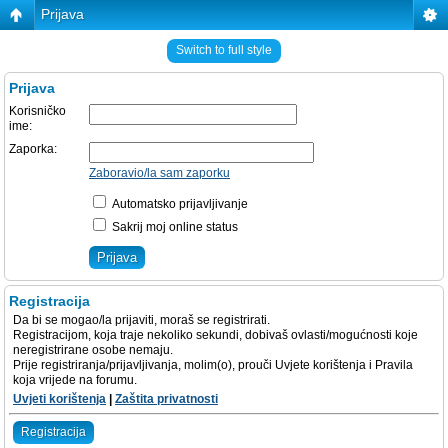
Prijava
Switch to full style
Prijava
Korisničko
ime:
Zaporka:
Zaboravio/la sam zaporku
Automatsko prijavljivanje
Sakrij moj online status
Registracija
Da bi se mogao/la prijaviti, moraš se registrirati.
Registracijom, koja traje nekoliko sekundi, dobivaš ovlasti/mogućnosti koje
neregistrirane osobe nemaju.
Prije registriranja/prijavljivanja, molim(o), prouči Uvjete korištenja i Pravila
koja vrijede na forumu.
Uvjeti korištenja
|
Zaštita privatnosti
Registracija