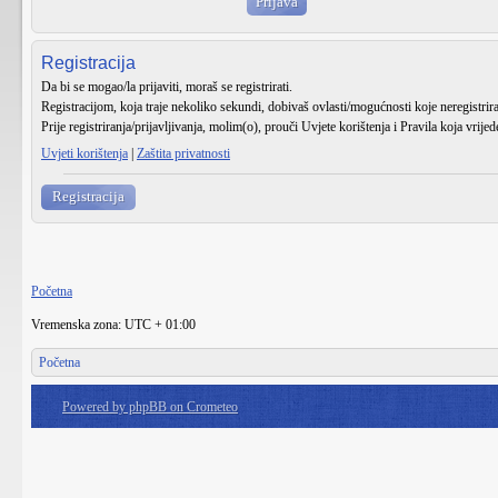
Registracija
Da bi se mogao/la prijaviti, moraš se registrirati.
Registracijom, koja traje nekoliko sekundi, dobivaš ovlasti/mogućnosti koje neregistri
Prije registriranja/prijavljivanja, molim(o), prouči Uvjete korištenja i Pravila koja vrije
Uvjeti korištenja
|
Zaštita privatnosti
Registracija
Početna
Vremenska zona: UTC + 01:00
Početna
Powered by phpBB on Crometeo