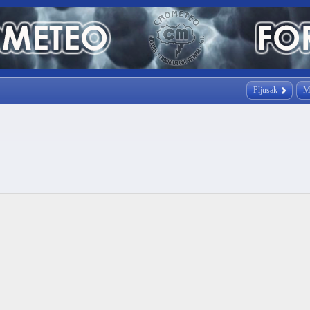
Pljusak
M