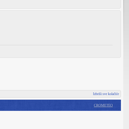
Izbriši sve kolačiće
CROMETEO