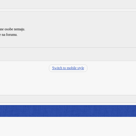
rane osobe nemaju.
de na forumu.
Switch to mobile style