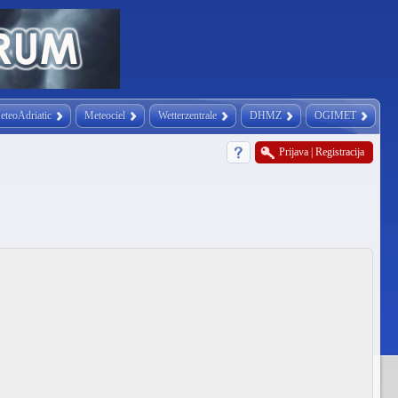
eteoAdriatic
Meteociel
Wetterzentrale
DHMZ
OGIMET
Prijava
|
Registracija