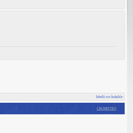
Izbriši sve kolačiće
CROMETEO