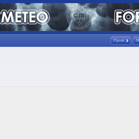
Pljusak
M