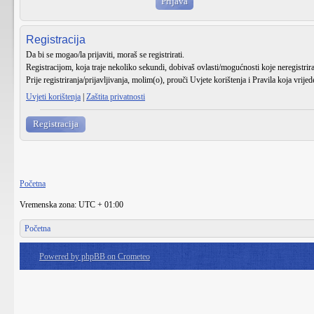
Registracija
Da bi se mogao/la prijaviti, moraš se registrirati.
Registracijom, koja traje nekoliko sekundi, dobivaš ovlasti/mogućnosti koje neregistri
Prije registriranja/prijavljivanja, molim(o), prouči Uvjete korištenja i Pravila koja vrije
Uvjeti korištenja
|
Zaštita privatnosti
Registracija
Početna
Vremenska zona: UTC + 01:00
Početna
Powered by phpBB on Crometeo