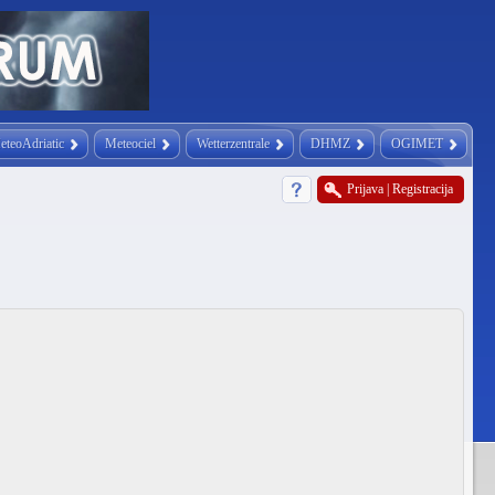
eteoAdriatic
Meteociel
Wetterzentrale
DHMZ
OGIMET
Prijava
|
Registracija