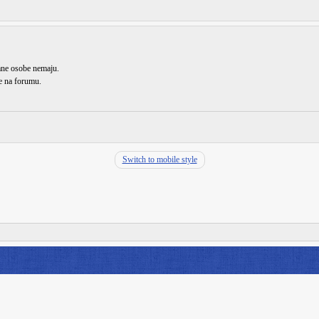
rane osobe nemaju.
de na forumu.
Switch to mobile style