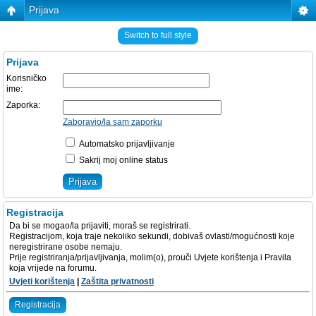
Prijava
Switch to full style
Prijava
Korisničko
ime:
Zaporka:
Zaboravio/la sam zaporku
Automatsko prijavljivanje
Sakrij moj online status
Registracija
Da bi se mogao/la prijaviti, moraš se registrirati.
Registracijom, koja traje nekoliko sekundi, dobivaš ovlasti/mogućnosti koje
neregistrirane osobe nemaju.
Prije registriranja/prijavljivanja, molim(o), prouči Uvjete korištenja i Pravila
koja vrijede na forumu.
Uvjeti korištenja
|
Zaštita privatnosti
Registracija