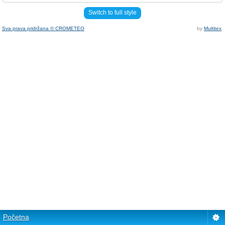
Switch to full style
Sva prava pridržana © CROMETEO
by
Multitex
.
Početna