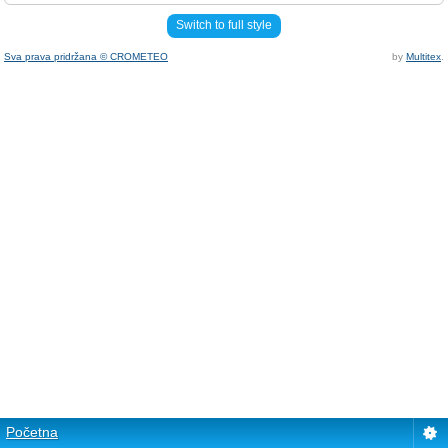
Switch to full style
Sva prava pridržana © CROMETEO
by
Multitex
.
Početna