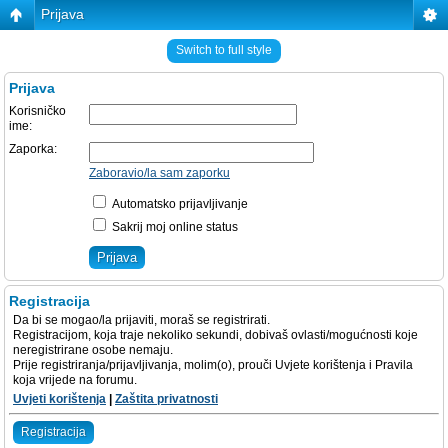
Prijava
Switch to full style
Prijava
Korisničko
ime:
Zaporka:
Zaboravio/la sam zaporku
Automatsko prijavljivanje
Sakrij moj online status
Registracija
Da bi se mogao/la prijaviti, moraš se registrirati.
Registracijom, koja traje nekoliko sekundi, dobivaš ovlasti/mogućnosti koje
neregistrirane osobe nemaju.
Prije registriranja/prijavljivanja, molim(o), prouči Uvjete korištenja i Pravila
koja vrijede na forumu.
Uvjeti korištenja
|
Zaštita privatnosti
Registracija